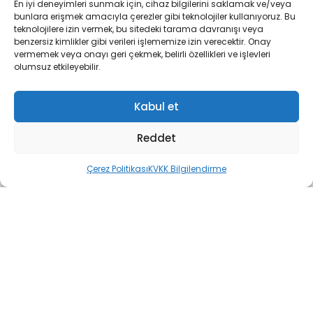
En iyi deneyimleri sunmak için, cihaz bilgilerini saklamak ve/veya
BAHÇELİ EVLER MAH. SANAYİ SİTESİ 3.BLOK.NO:2
bunlara erişmek amacıyla çerezler gibi teknolojiler kullanıyoruz. Bu
teknolojilere izin vermek, bu sitedeki tarama davranışı veya
Telefon:
0538 330 42 20
benzersiz kimlikler gibi verileri işlememize izin verecektir. Onay
vermemek veya onayı geri çekmek, belirli özellikleri ve işlevleri
olumsuz etkileyebilir.
Kabul et
Reddet
Çerez Politikası
KVKK Bilgilendirme
MODELLER
Ultra
Ultra NEO
Power X
Metro 5000
Elit 540
Elit 960