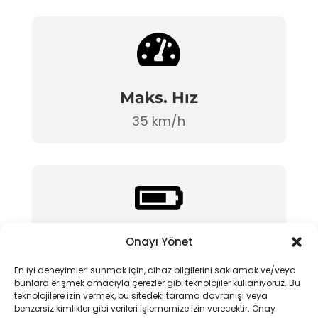

Maks. Hız
35 km/h

Onayı Yönet
Menzil
30-50 km
En iyi deneyimleri sunmak için, cihaz bilgilerini saklamak ve/veya
bunlara erişmek amacıyla çerezler gibi teknolojiler kullanıyoruz. Bu
teknolojilere izin vermek, bu sitedeki tarama davranışı veya
benzersiz kimlikler gibi verileri işlememize izin verecektir. Onay