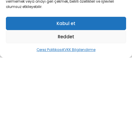
vermemek veya onayı geri çekmek, belirli özellikleri ve işlevleri

olumsuz etkileyebilir.
Kabul et
Motor
Reddet
2350 W
Çerez Politikası
KVKK Bilgilendirme