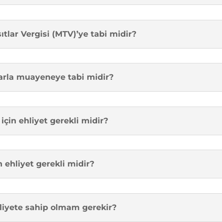
ıtlar Vergisi (MTV)’ye tabi midir?
ıklarla muayeneye tabi midir?
için ehliyet gerekli midir?
in ehliyet gerekli midir?
hliyete sahip olmam gerekir?