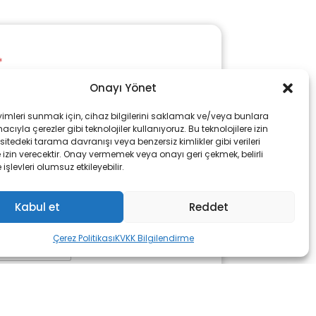
*
Onayı Yönet
oyad
yimleri sunmak için, cihaz bilgilerini saklamak ve/veya bunlara
cıyla çerezler gibi teknolojiler kullanıyoruz. Bu teknolojilere izin
sitedeki tarama davranışı veya benzersiz kimlikler gibi verileri
izin verecektir. Onay vermemek veya onayı geri çekmek, belirli
e işlevleri olumsuz etkileyebilir.
Kabul et
Reddet
Çerez Politikası
KVKK Bilgilendirme