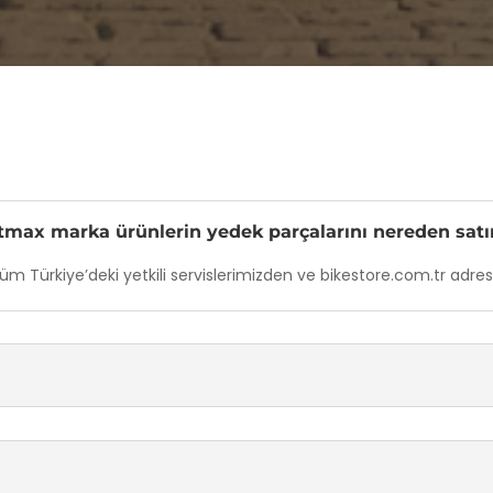
tmax marka ürünlerin yedek parçalarını nereden satın
 Türkiye’deki yetkili servislerimizden ve bikestore.com.tr adresin