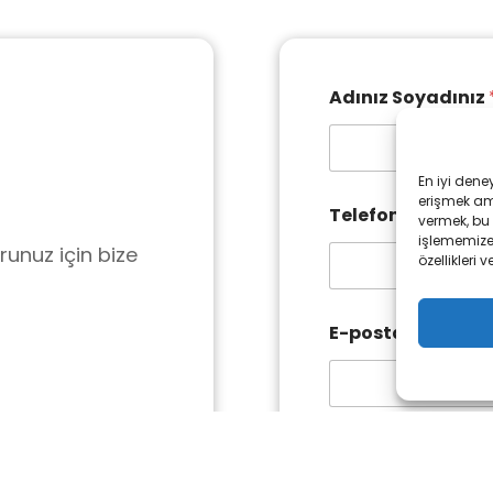
*
Adınız Soyadınız
M
e
s
a
Ad
S
En iyi dene
j
erişmek ama
T
Telefonunuz
*
vermek, bu 
e
işlememize 
l
orunuz için bize
özellikleri v
e
f
o
n
E-posta
u
n
u
z
Mesaj
*