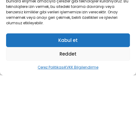
bunlara erişmek amacıyla çerezler gibi teknolojiler kullanıyoruz. Bu
teknolojilere izin vermek, bu sitedeki tarama davranışı veya
Adres:
benzersiz kimlikler gibi verileri işlememize izin verecektir. Onay
vermemek veya onayı geri çekmek, belirli özellikleri ve işlevleri
KINIKLI MAH. KINIKLI CAD. NO:19 A
olumsuz etkileyebilir.
Telefon:
0536 874 06 47
Kabul et
Reddet
NURETTİN URCU/NAZAR MOTOR
Çerez Politikası
KVKK Bilgilendirme
PAMUKKALE
Adres:
AKHAN MAH. ATATÜRK BULV. NO: 77/B
Telefon:
0535 294 48 93
HAN BİSİKLET