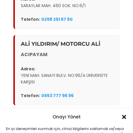
SARAYLAR MAH. 460 SOK. NO:6/1
Telefon:
0258 261 67 60
ALİ YILDIRIM/ MOTORCU ALİ
ACIPAYAM
Adres:
YENİ MAH. SANAYİ BULV. NO:96/A ÜNİVERSİTE
KARŞISI
Telefon:
0553 777 96 96
Onayı Yönet
MUSTAFA MURAT ER
En iyi deneyimleri sunmak için, cihaz bilgilerini saklamak ve/veya
PAMUKKALE