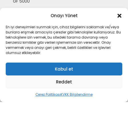
GF 5000
Onayı Yönet
STMAX
En iyi deneyimleri sunmak için, cihaz bilgilerini saklamak ve/veya
bunlara erişmek amacıyla çerezler gibi teknolojiler kullanıyoruz. Bu
E-Satış
teknolojilere izin vermek, bu sitedeki tarama davranışı veya
Kurumsal
benzersiz kimlikler gibi verileri işlememize izin verecektir. Onay
vermemek veya onayı geri çekmek, belirli özellikleri ve işlevleri
Yetkili Servisler
olumsuz etkileyebilir.
Müşteri Hizmetleri
Kurumsal Giriş
Kabul et
Kariyer
Reddet
KVKK Bilgilendirme
Çerez Politikası
KVKK Bilgilendirme
BİZE ULAŞIN
Müşteri Hizmetleri
0(258) 251 51 51