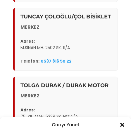
TUNCAY ÇÖLOĞLU/ÇÖL BİSİKLET
MERKEZ
Adres:
M.SİNAN MH. 2502 SK. 11/A
Telefon:
0537 816 50 22
TOLGA DURAK / DURAK MOTOR
MERKEZ
Adres:
75. YIL. MAH. 5339 SK. NO:4/A
Onayı Yönet
Telefon:
0551 213 9014