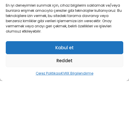
En iyi deneyimleri sunmak için, cihaz bilgilerini saklamak ve/veya
bunlara erişmek amacıyla çerezler gibi teknolojiler kullanıyoruz. Bu
teknolojilere izin vermek, bu sitedeki tarama davranışı veya
benzersiz kimlikler gibi verileri işlememize izin verecektir. Onay
MURAT YAVAŞ-MOTORCU
vermemek veya onayı geri çekmek, belirli özellikleri ve işlevleri
TONTON
olumsuz etkileyebilir.
AKHİSAR
Kabul et
Adres:
SAN.SİT.23 BLK NO:10
Reddet
Telefon:
0 236 413 32 25
Çerez Politikası
KVKK Bilgilendirme
ALİ KOÇ/KOÇ MOTOR
ALAŞEHİR
Adres:
YENİ MH.ILGIN KÖY YOL ÜZERİ NO:9