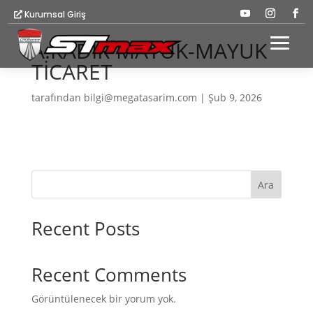
Kurumsal Giriş
A.KADİR MAYUK-MAYUK
TİCARET
tarafından
bilgi@megatasarim.com
|
Şub 9, 2026
Ara
Recent Posts
Recent Comments
Görüntülenecek bir yorum yok.