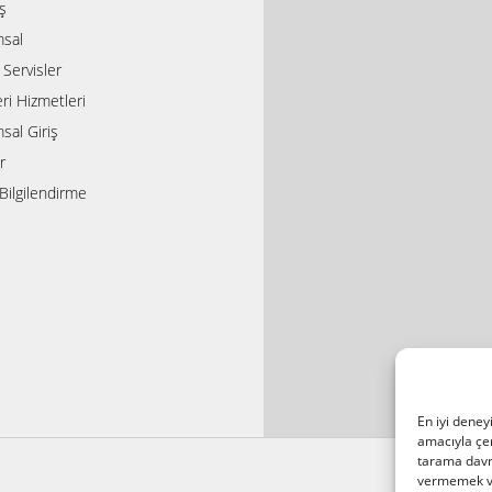
ış
sal
i Servisler
ri Hizmetleri
sal Giriş
r
Bilgilendirme
En iyi deney
amacıyla çer
tarama davra
vermemek vey