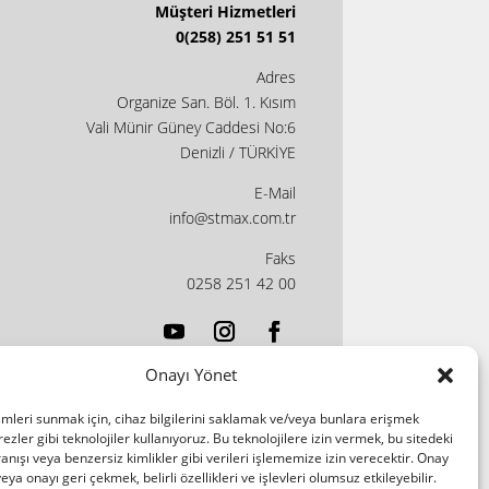
Müşteri Hizmetleri
0(258) 251 51 51
Adres
Organize San. Böl. 1. Kısım
Vali Münir Güney Caddesi No:6
Denizli / TÜRKİYE
E-Mail
info@stmax.com.tr
Faks
0258 251 42 00
Onayı Yönet
imleri sunmak için, cihaz bilgilerini saklamak ve/veya bunlara erişmek
ezler gibi teknolojiler kullanıyoruz. Bu teknolojilere izin vermek, bu sitedeki
nışı veya benzersiz kimlikler gibi verileri işlememize izin verecektir. Onay
a onayı geri çekmek, belirli özellikleri ve işlevleri olumsuz etkileyebilir.