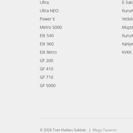
Ultra
E-Sat
Ultra NEO
Kurum
Power X
Yetkil
Metro 5000
Müşte
Elit 540
Kurum
Elit 960
Kariye
Elit Retro
KVKK 
GF 200
GF 410
GF 710
GF 5000
© 2026 Tüm Hakları Saklıdır. |
Mega Tasarım