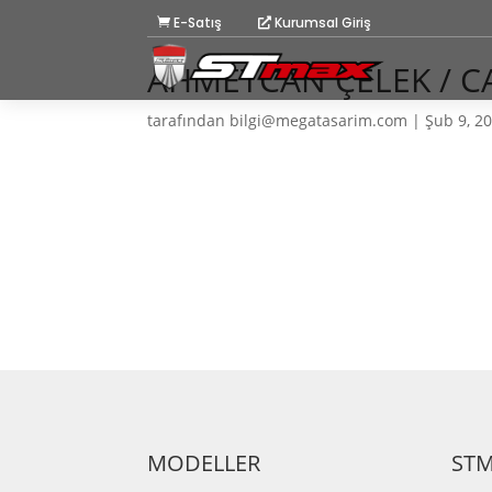
E-Satış
Kurumsal Giriş
AHMETCAN ÇELEK / 
tarafından
bilgi@megatasarim.com
|
Şub 9, 2
MODELLER
ST