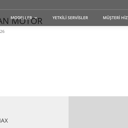
CAN MOTOR
MODELLER
YETKİLİ SERVİSLER
MÜŞTERİ Hİ
026
MAX