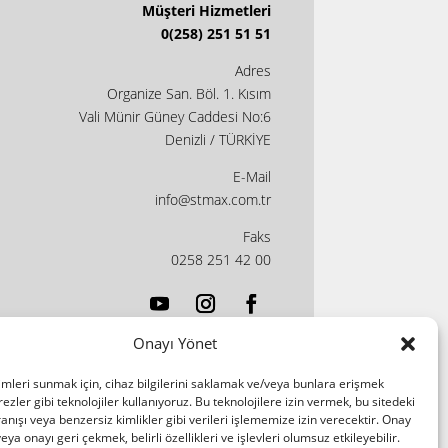
Müşteri Hizmetleri
0(258) 251 51 51
Adres
Organize San. Böl. 1. Kısım
Vali Münir Güney Caddesi No:6
Denizli / TÜRKİYE
E-Mail
info@stmax.com.tr
Faks
0258 251 42 00
Onayı Yönet
imleri sunmak için, cihaz bilgilerini saklamak ve/veya bunlara erişmek
ezler gibi teknolojiler kullanıyoruz. Bu teknolojilere izin vermek, bu sitedeki
nışı veya benzersiz kimlikler gibi verileri işlememize izin verecektir. Onay
a onayı geri çekmek, belirli özellikleri ve işlevleri olumsuz etkileyebilir.