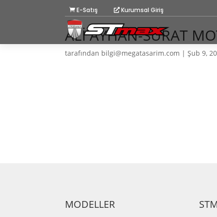
E-Satış
Kurumsal Giriş
ALİ AYHAN-SÜRAT M
tarafından
bilgi@megatasarim.com
|
Şub 9, 2
MODELLER
ST