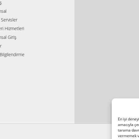
ış
sal
i Servisler
ri Hizmetleri
sal Giriş
r
Bilgilendirme
En iyi deney
amacıyla çer
tarama davra
vermemek vey