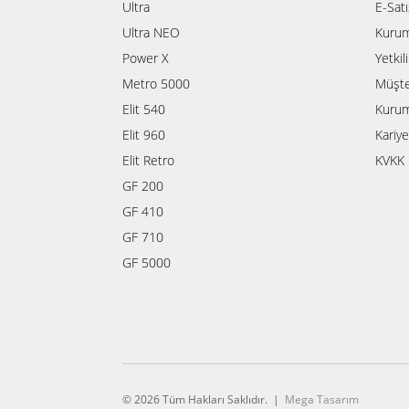
Ultra
E-Sat
Ultra NEO
Kurum
Power X
Yetkil
Metro 5000
Müşte
Elit 540
Kurum
Elit 960
Kariye
Elit Retro
KVKK 
GF 200
GF 410
GF 710
GF 5000
© 2026 Tüm Hakları Saklıdır. |
Mega Tasarım