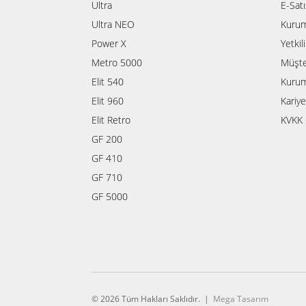
Ultra
E-Sat
Ultra NEO
Kurum
Power X
Yetkil
Metro 5000
Müşte
Elit 540
Kurum
Elit 960
Kariye
Elit Retro
KVKK 
GF 200
GF 410
GF 710
GF 5000
© 2026 Tüm Hakları Saklıdır. |
Mega Tasarım