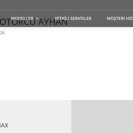
MOTORCU AYHAN
MODELLER
YETKİLİ SERVİSLER
MÜŞTERİ Hİ
026
MAX