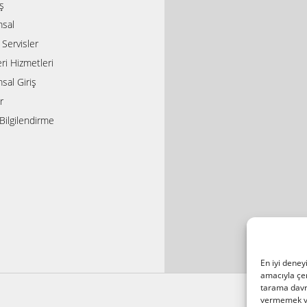
ış
sal
i Servisler
ri Hizmetleri
sal Giriş
r
Bilgilendirme
En iyi deney
amacıyla çer
tarama davra
vermemek vey