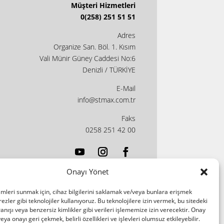
Müşteri Hizmetleri
0(258) 251 51 51
Adres
Organize San. Böl. 1. Kısım
Vali Münir Güney Caddesi No:6
Denizli / TÜRKİYE
E-Mail
info@stmax.com.tr
Faks
0258 251 42 00
Onayı Yönet
imleri sunmak için, cihaz bilgilerini saklamak ve/veya bunlara erişmek
ezler gibi teknolojiler kullanıyoruz. Bu teknolojilere izin vermek, bu sitedeki
nışı veya benzersiz kimlikler gibi verileri işlememize izin verecektir. Onay
a onayı geri çekmek, belirli özellikleri ve işlevleri olumsuz etkileyebilir.