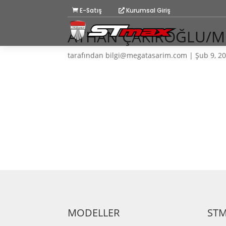
E-Satış
Kurumsal Giriş
AYHAN ÇAKIROĞLU/
tarafından
bilgi@megatasarim.com
|
Şub 9, 2
MODELLER
ST