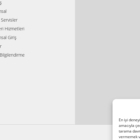
ış
sal
i Servisler
ri Hizmetleri
sal Giriş
r
Bilgilendirme
En iyi deney
amacıyla çer
tarama davra
vermemek vey