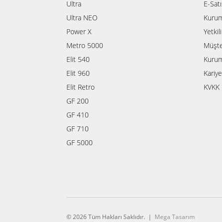
Ultra
E-Sat
Ultra NEO
Kurum
Power X
Yetkil
Metro 5000
Müşte
Elit 540
Kurum
Elit 960
Kariye
Elit Retro
KVKK 
GF 200
GF 410
GF 710
GF 5000
© 2026 Tüm Hakları Saklıdır. |
Mega Tasarım