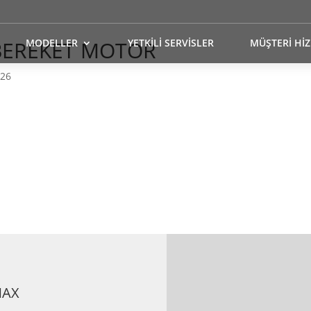
 BEREKET MOTOR
MODELLER
YETKİLİ SERVİSLER
MÜŞTERİ Hİ
026
MAX