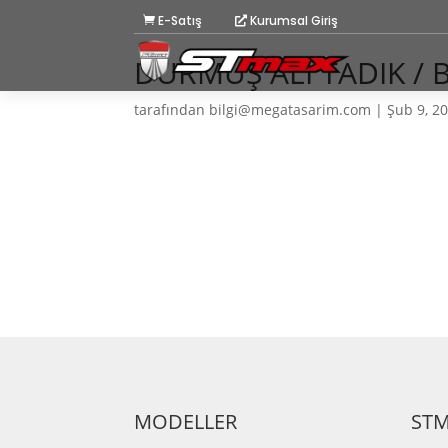
E-Satış
Kurumsal Giriş
DURMUŞ ALİ TADIK /
tarafından
bilgi@megatasarim.com
|
Şub 9, 2
MODELLER
ST