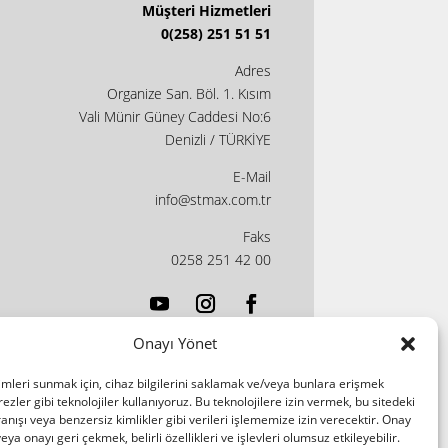
Müşteri Hizmetleri
0(258) 251 51 51
Adres
Organize San. Böl. 1. Kısım
Vali Münir Güney Caddesi No:6
Denizli / TÜRKİYE
E-Mail
info@stmax.com.tr
Faks
0258 251 42 00
Onayı Yönet
imleri sunmak için, cihaz bilgilerini saklamak ve/veya bunlara erişmek
ezler gibi teknolojiler kullanıyoruz. Bu teknolojilere izin vermek, bu sitedeki
nışı veya benzersiz kimlikler gibi verileri işlememize izin verecektir. Onay
a onayı geri çekmek, belirli özellikleri ve işlevleri olumsuz etkileyebilir.