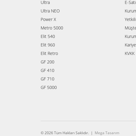
Ultra
E-Sat
Ultra NEO
Kurum
Power X
Yetkil
Metro 5000
Müşte
Elit 540
Kurum
Elit 960
Kariye
Elit Retro
KVKK 
GF 200
GF 410
GF 710
GF 5000
© 2026 Tüm Hakları Saklıdır. |
Mega Tasarım