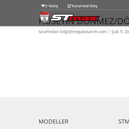
E-Satış
Kurumsal Giriş
HÜSEYİN DÖNMEZ/D
tarafından
bilgi@megatasarim.com
|
Şub 9, 2
MODELLER
ST