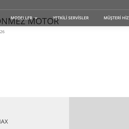
ÖNMEZ MOTOR
MODELLER
YETKİLİ SERVİSLER
MÜŞTERİ Hİ
026
MAX