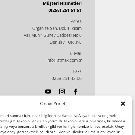
Müşteri Hizmetleri
0(258) 251 51 51
Adres
Organize San. Böl. 1. Kısım
Vali Münir Güney Caddesi No:6
Denizli / TÜRKİYE
E-Mail
info@stmax.com.tr
Faks
0258 251 42 00
Onayı Yönet
imleri sunmak için, cihaz bilgilerini saklamak ve/veya bunlara erişmek
ezler gibi teknolojiler kullanıyoruz. Bu teknolojilere izin vermek, bu sitedeki
nışı veya benzersiz kimlikler gibi verileri işlememize izin verecektir. Onay
a onayı geri çekmek, belirli özellikleri ve işlevleri olumsuz etkileyebilir.