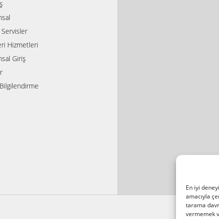
ış
sal
i Servisler
ri Hizmetleri
sal Giriş
r
Bilgilendirme
En iyi deney
amacıyla çer
tarama davra
vermemek vey