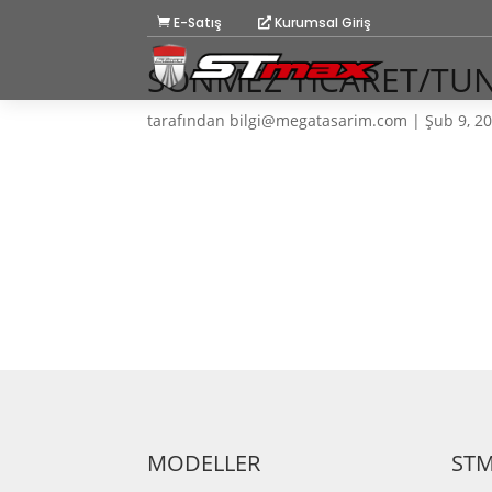
E-Satış
Kurumsal Giriş
SÖNMEZ TİCARET/TU
tarafından
bilgi@megatasarim.com
|
Şub 9, 2
MODELLER
ST