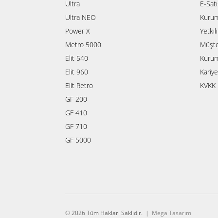
Ultra
E-Sat
Ultra NEO
Kurum
Power X
Yetkil
Metro 5000
Müşte
Elit 540
Kurum
Elit 960
Kariye
Elit Retro
KVKK 
GF 200
GF 410
GF 710
GF 5000
© 2026 Tüm Hakları Saklıdır. |
Mega Tasarım