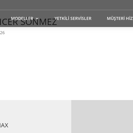
NCER SÖNMEZ
MODELLER
YETKİLİ SERVİSLER
MÜŞTERİ Hİ
026
MAX