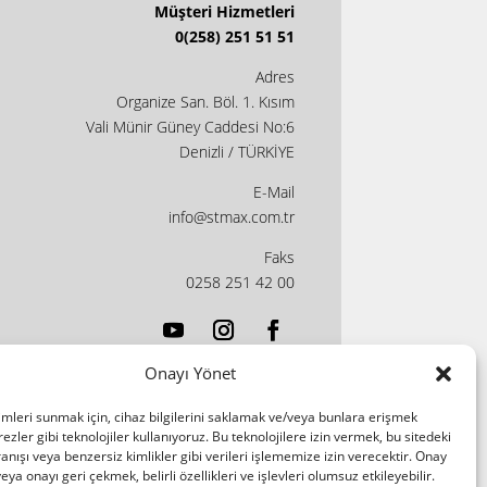
Müşteri Hizmetleri
0(258) 251 51 51
Adres
Organize San. Böl. 1. Kısım
Vali Münir Güney Caddesi No:6
Denizli / TÜRKİYE
E-Mail
info@stmax.com.tr
Faks
0258 251 42 00
Onayı Yönet
imleri sunmak için, cihaz bilgilerini saklamak ve/veya bunlara erişmek
ezler gibi teknolojiler kullanıyoruz. Bu teknolojilere izin vermek, bu sitedeki
nışı veya benzersiz kimlikler gibi verileri işlememize izin verecektir. Onay
a onayı geri çekmek, belirli özellikleri ve işlevleri olumsuz etkileyebilir.