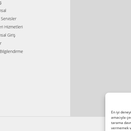
ış
sal
i Servisler
ri Hizmetleri
sal Giriş
r
Bilgilendirme
En iyi deney
amacıyla çer
tarama davra
vermemek vey